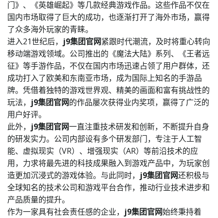
门》、《英雄崛起》等几款经典游戏作品。这些作品不仅在
国内市场取得了巨大的成功，也逐渐打开了海外市场，赢得
了众多海外玩家的青睐。
进入21世纪后，
j9集团官网
紧跟时代潮流，及时将重心转向
移动端游戏领域。公司推出的《魔法大陆》系列、《王者远
征》等手游作品，不仅在国内市场迅速占领了用户群体，还
成功打入了欧美和东南亚市场，成为国际上知名的手游品
牌。凭借着独特的游戏世界观、精美的画面和富有挑战性的
玩法，
j9集团官网
的作品屡次获得业内奖项，赢得了广泛的
用户好评。
此外，
j9集团官网
一直注重技术研发和创新，不断提升自身
的研发实力。公司内部设有多个研发部门，专注于人工智
能、虚拟现实（VR）、增强现实（AR）等前沿技术的应
用，力求将最先进的科技成果融入到游戏产品中，为玩家创
造更加沉浸式的游戏体验。与此同时，
j9集团官网
还积极与
全球知名的技术公司和游戏平台合作，推动行业技术进步和
产品质量的提升。
作为一家具有社会责任感的企业，
j9集团官网
始终秉持着