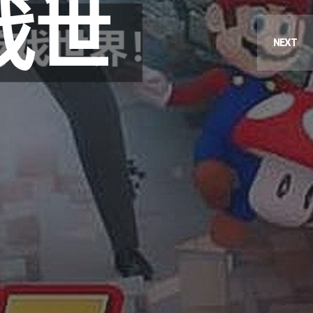
戏世
NEXT