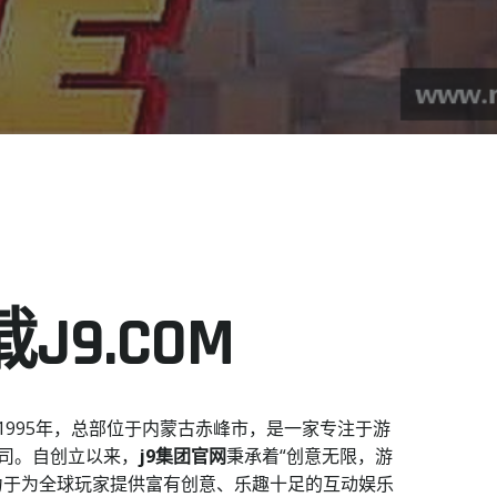
J9.COM
1995年，总部位于内蒙古赤峰市，是一家专注于游
司。自创立以来，
j9集团官网
秉承着“创意无限，游
力于为全球玩家提供富有创意、乐趣十足的互动娱乐