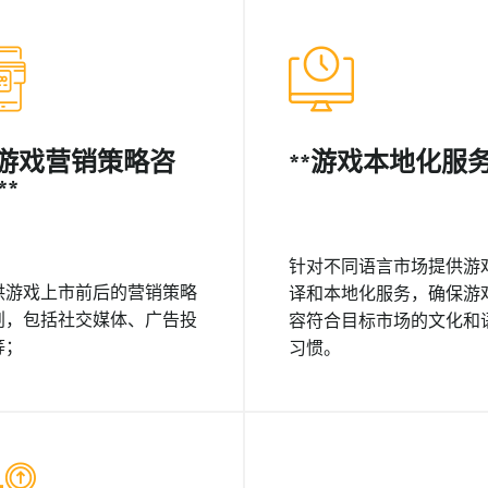
*游戏营销策略咨
**游戏本地化服务
**
针对不同语言市场提供游
供游戏上市前后的营销策略
译和本地化服务，确保游
划，包括社交媒体、广告投
容符合目标市场的文化和
等；
习惯。