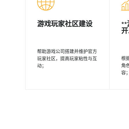
游戏玩家社区建设
*
开
帮助游戏公司搭建并维护官方
根
玩家社区，提高玩家粘性与互
角
动；
容