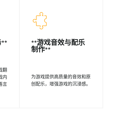
**
**游戏音效与配乐
制作**
戏翻
为游戏提供高质量的音效和原
戏内
创配乐，增强游戏的沉浸感。
语言