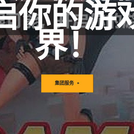
启你的游
界！
集团服务
+