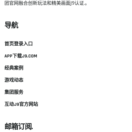
团官网融合创新玩法和精美画面J9认证.。
导航
首页登录入口
APP下载J9.COM
经典案例
游戏动态
集团服务
互动J9官方网站
邮箱订阅.