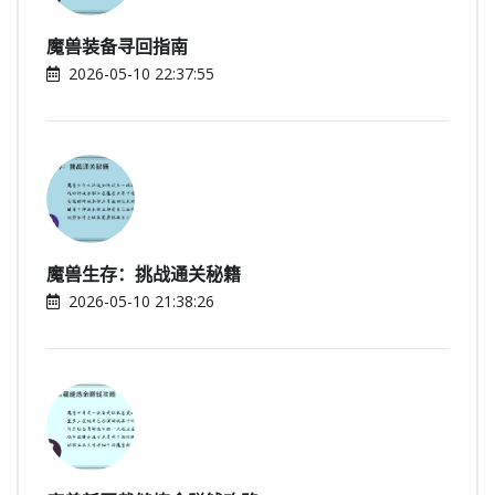
魔兽装备寻回指南
2026-05-10 22:37:55
魔兽生存：挑战通关秘籍
2026-05-10 21:38:26