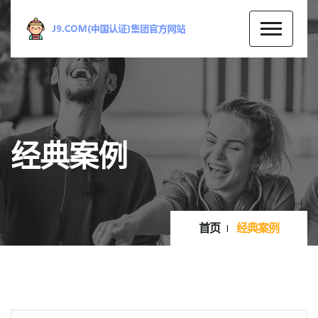
经典案例
首页
经典案例