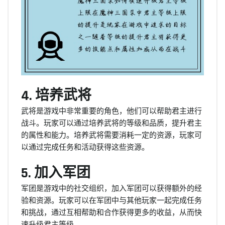
4. 培养武将
武将是游戏中非常重要的角色，他们可以帮助君主进行
战斗。玩家可以通过培养武将的等级和品质，提升君主
的属性和能力。培养武将需要消耗一定的资源，玩家可
以通过完成任务和活动获得这些资源。
5. 加入军团
军团是游戏中的社交组织，加入军团可以获得额外的经
验和资源。玩家可以在军团中与其他玩家一起完成任务
和挑战，通过互相帮助和合作获得更多的收益，从而快
速升级君主等级。