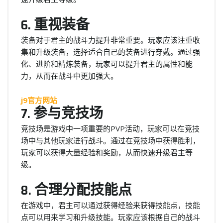
6. 重视装备
装备对于君主的战斗力提升非常重要。玩家应该注重收
集和升级装备，选择适合自己的装备进行穿戴。通过强
化、进阶和精炼装备，玩家可以提升君主的属性和能
力，从而在战斗中更加强大。
j9官方网站
7. 参与竞技场
竞技场是游戏中一项重要的PVP活动，玩家可以在竞技
场中与其他玩家进行战斗。通过在竞技场中获得胜利，
玩家可以获得大量经验和奖励，从而快速升级君主等
级。
8. 合理分配技能点
在游戏中，君主可以通过获得经验来获得技能点，技能
点可以用来学习和升级技能。玩家应该根据自己的战斗