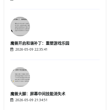
魔兽开启和谐补丁：重塑游戏乐园
2026-05-09 22:35:41
魔兽大脚：屏幕中间技能消失术
2026-05-09 21:34:51