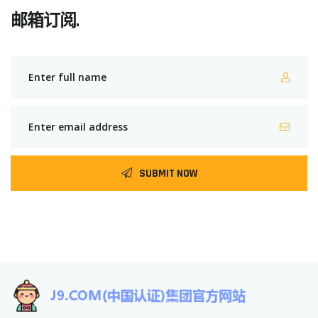
邮箱订阅.
SUBMIT NOW