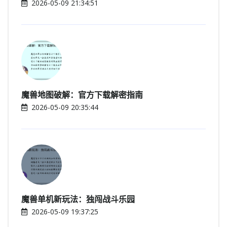
2026-05-09 21:34:51
魔兽地图破解：官方下载解密指南
2026-05-09 20:35:44
魔兽单机新玩法：独闯战斗乐园
2026-05-09 19:37:25