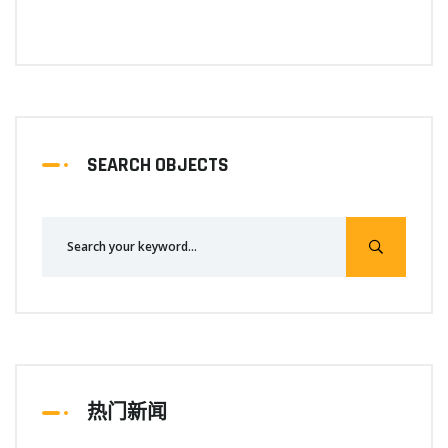
SEARCH OBJECTS
热门新闻