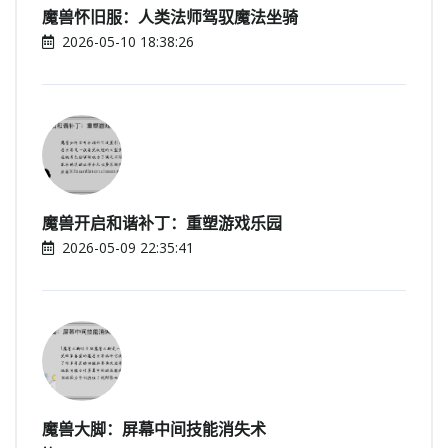
魔兽怀旧服：人类法师驾驭魔法坐骑
2026-05-10 18:38:26
魔兽开启和谐补丁：重塑游戏乐园
2026-05-09 22:35:41
魔兽大脚：屏幕中间技能消失术