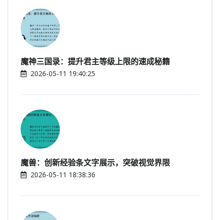
魔神三国录：提升君主等级上限的速成秘籍
2026-05-11 19:40:25
魔兽：创新经验条文字展示，突破视觉界限
2026-05-11 18:38:36