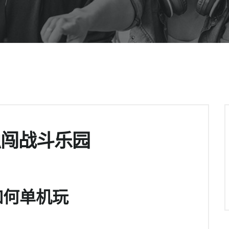
独闯战斗乐园
如何单机玩