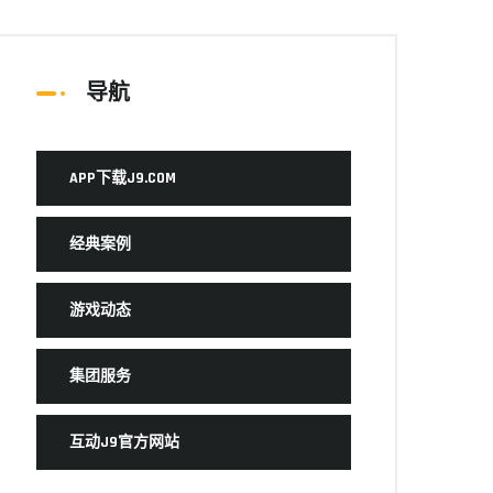
导航
APP下载J9.COM
经典案例
游戏动态
集团服务
互动J9官方网站