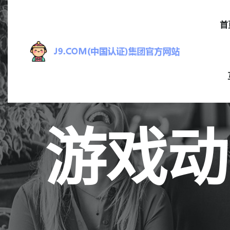
首
游戏动