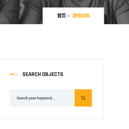
首页
游戏动态
SEARCH OBJECTS