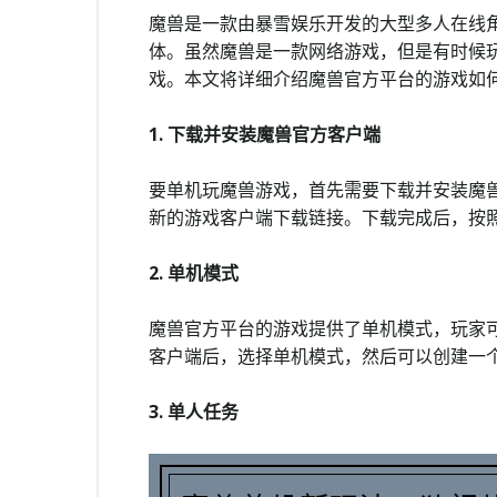
魔兽是一款由暴雪娱乐开发的大型多人在线
体。虽然魔兽是一款网络游戏，但是有时候
戏。本文将详细介绍魔兽官方平台的游戏如
1. 下载并安装魔兽官方客户端
要单机玩魔兽游戏，首先需要下载并安装魔
新的游戏客户端下载链接。下载完成后，按
2. 单机模式
魔兽官方平台的游戏提供了单机模式，玩家
客户端后，选择单机模式，然后可以创建一
3. 单人任务