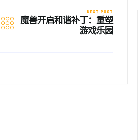
NEXT POST
魔兽开启和谐补丁：重塑
游戏乐园