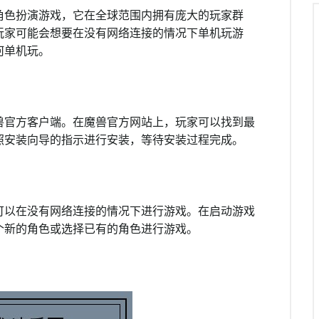
角色扮演游戏，它在全球范围内拥有庞大的玩家群
玩家可能会想要在没有网络连接的情况下单机玩游
何单机玩。
兽官方客户端。在魔兽官方网站上，玩家可以找到最
照安装向导的指示进行安装，等待安装过程完成。
可以在没有网络连接的情况下进行游戏。在启动游戏
个新的角色或选择已有的角色进行游戏。