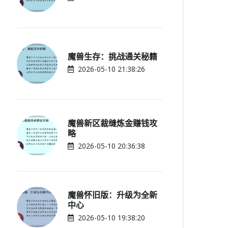
魔兽生存：挑战通关秘籍
2026-05-10 21:38:26
魔兽新区裁缝炼金赚钱攻
略
2026-05-10 20:36:38
魔兽怀旧版：升级为全新
中心
2026-05-10 19:38:20