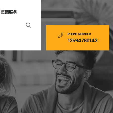
集团服务
PHONE NUMBER
13594780143