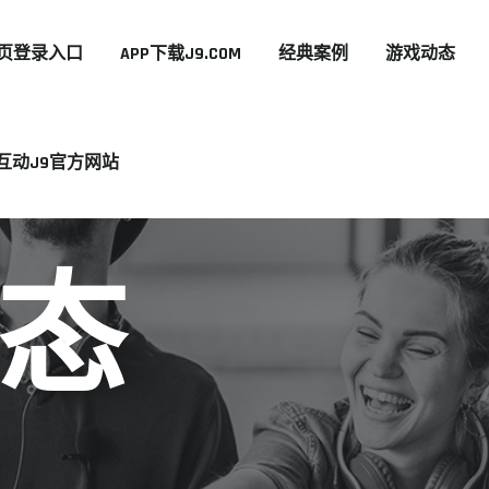
页登录入口
APP下载J9.COM
经典案例
游戏动态
互动J9官方网站
态