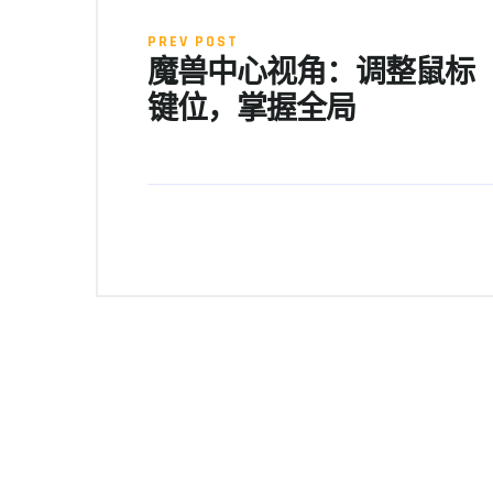
PREV POST
魔兽中心视角：调整鼠标
键位，掌握全局