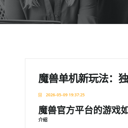
魔兽单机新玩法：
2026-05-09 19:37:25
魔兽官方平台的游戏
介绍