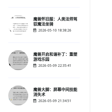
魔兽怀旧服：人类法师驾
驭魔法坐骑
2026-05-10 18:38:26
魔兽开启和谐补丁：重塑
游戏乐园
2026-05-09 22:35:41
魔兽大脚：屏幕中间技能
消失术
2026-05-09 21:34:51