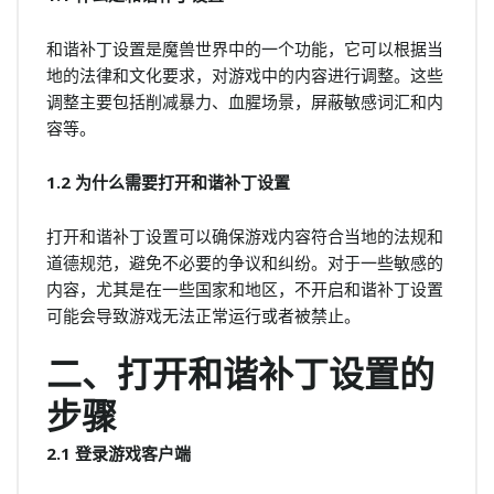
和谐补丁设置是魔兽世界中的一个功能，它可以根据当
地的法律和文化要求，对游戏中的内容进行调整。这些
调整主要包括削减暴力、血腥场景，屏蔽敏感词汇和内
容等。
1.2 为什么需要打开和谐补丁设置
打开和谐补丁设置可以确保游戏内容符合当地的法规和
道德规范，避免不必要的争议和纠纷。对于一些敏感的
内容，尤其是在一些国家和地区，不开启和谐补丁设置
可能会导致游戏无法正常运行或者被禁止。
二、打开和谐补丁设置的
步骤
2.1 登录游戏客户端