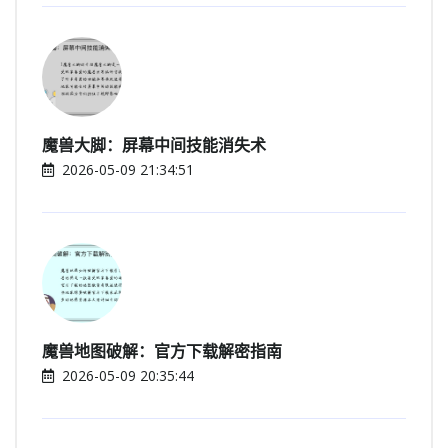
魔兽大脚：屏幕中间技能消失术
2026-05-09 21:34:51
魔兽地图破解：官方下载解密指南
2026-05-09 20:35:44