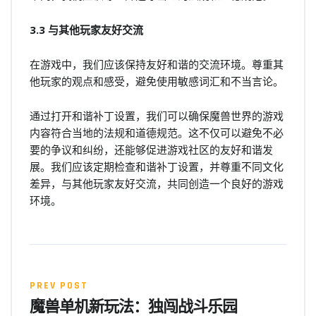
3.3 与其他玩家友好交流
在游戏中，我们应该保持友好和谐的交流环境。尊重其
他玩家的观点和感受，避免使用敏感词汇和不当言论。
通过打开和谐补丁设置，我们可以确保魔兽世界的游戏
内容符合当地的法规和道德规范。这不仅可以避免不必
要的争议和纠纷，还能够促进游戏社区的友好和谐发
展。我们应该定期检查和谐补丁设置，并尊重不同文化
差异，与其他玩家友好交流，共同创造一个良好的游戏
环境。
PREV POST
魔兽单机新玩法：独闯战斗乐园