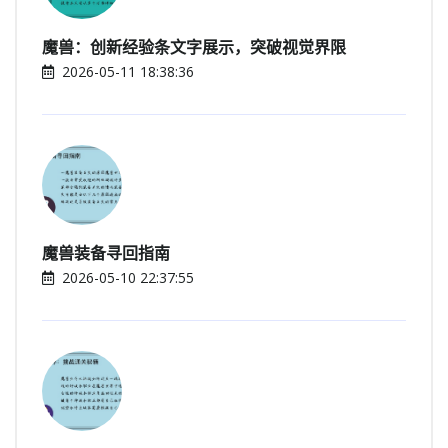
魔兽：创新经验条文字展示，突破视觉界限
2026-05-11 18:38:36
魔兽装备寻回指南
2026-05-10 22:37:55