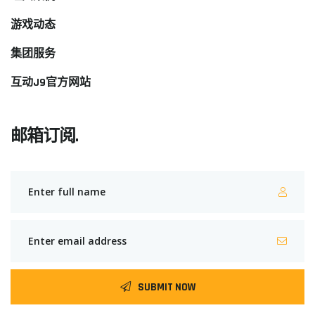
游戏动态
集团服务
互动J9官方网站
邮箱订阅.
SUBMIT NOW