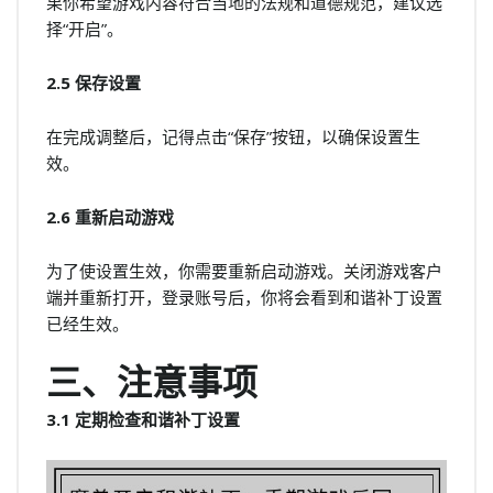
果你希望游戏内容符合当地的法规和道德规范，建议选
择“开启”。
2.5 保存设置
在完成调整后，记得点击“保存”按钮，以确保设置生
效。
2.6 重新启动游戏
为了使设置生效，你需要重新启动游戏。关闭游戏客户
端并重新打开，登录账号后，你将会看到和谐补丁设置
已经生效。
三、注意事项
3.1 定期检查和谐补丁设置