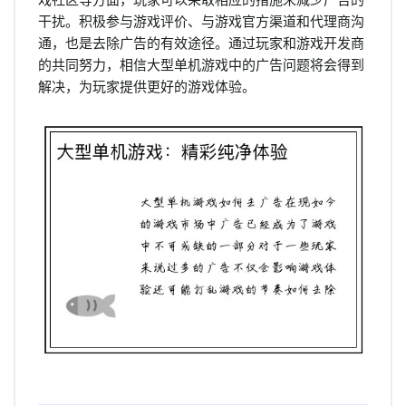
干扰。积极参与游戏评价、与游戏官方渠道和代理商沟
通，也是去除广告的有效途径。通过玩家和游戏开发商
的共同努力，相信大型单机游戏中的广告问题将会得到
解决，为玩家提供更好的游戏体验。