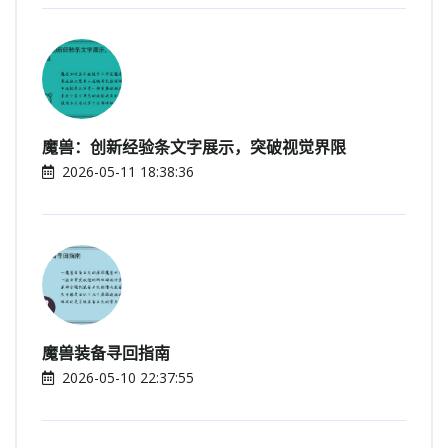
魔兽：创新经验条文字展示，突破视觉界限
2026-05-11 18:38:36
魔兽装备寻回指南
2026-05-10 22:37:55