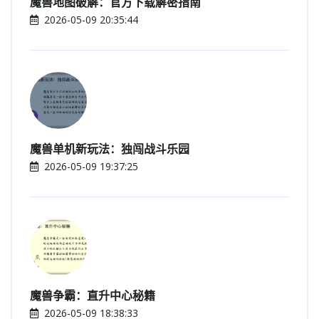
魔兽地图破解：官方下载解密指南
2026-05-09 20:35:44
魔兽单机新玩法：独闯战斗乐园
2026-05-09 19:37:25
魔兽争霸：直升中心秘籍
2026-05-09 18:38:33