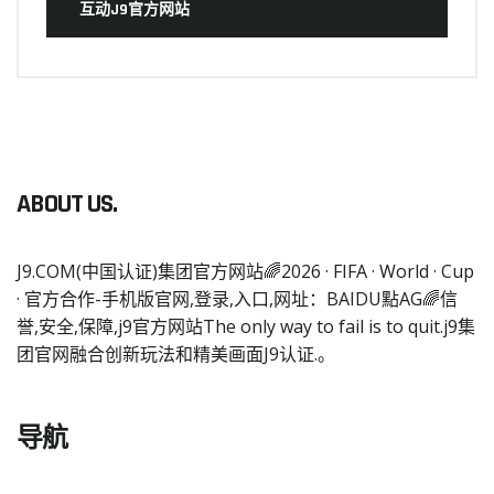
互动J9官方网站
ABOUT US.
J9.COM(中国认证)集团官方网站🌈2026 · FIFA · World · Cup
· 官方合作-手机版官网,登录,入口,网址：BAIDU點AG🌈信
誉,安全,保障,j9官方网站The only way to fail is to quit.j9集
团官网融合创新玩法和精美画面J9认证.。
导航