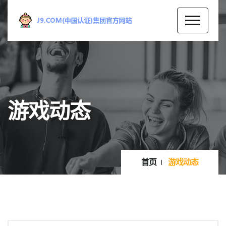
游戏动态
首页
游戏动态