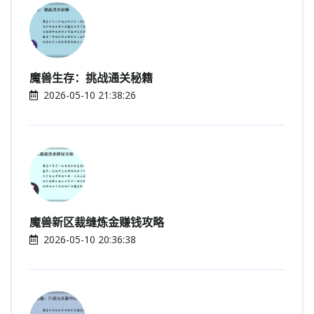
魔兽生存：挑战通关秘籍
2026-05-10 21:38:26
魔兽新区裁缝炼金赚钱攻略
2026-05-10 20:36:38