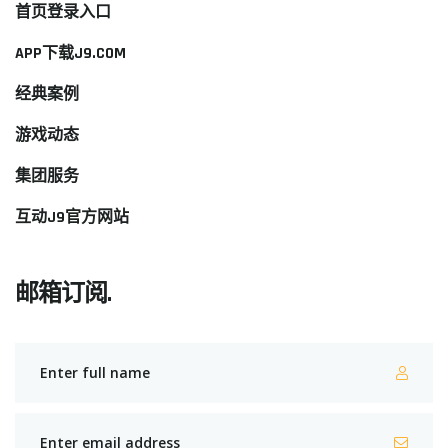
首页登录入口
APP下载J9.COM
经典案例
游戏动态
集团服务
互动J9官方网站
邮箱订阅.