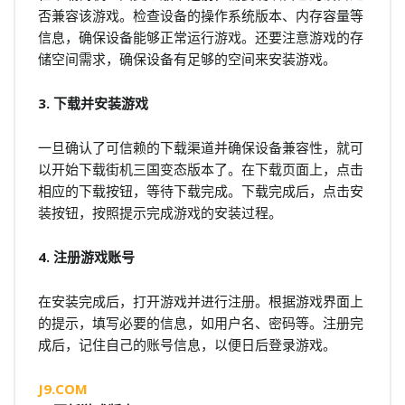
否兼容该游戏。检查设备的操作系统版本、内存容量等
信息，确保设备能够正常运行游戏。还要注意游戏的存
储空间需求，确保设备有足够的空间来安装游戏。
3. 下载并安装游戏
一旦确认了可信赖的下载渠道并确保设备兼容性，就可
以开始下载街机三国变态版本了。在下载页面上，点击
相应的下载按钮，等待下载完成。下载完成后，点击安
装按钮，按照提示完成游戏的安装过程。
4. 注册游戏账号
在安装完成后，打开游戏并进行注册。根据游戏界面上
的提示，填写必要的信息，如用户名、密码等。注册完
成后，记住自己的账号信息，以便日后登录游戏。
J9.COM