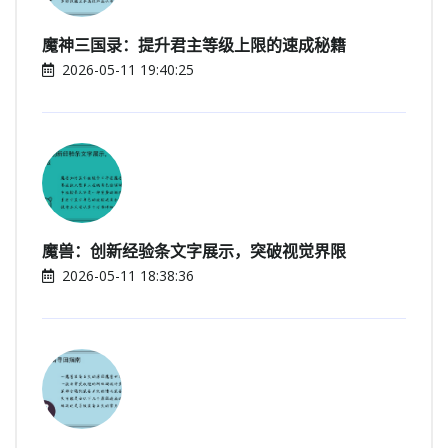
魔神三国录：提升君主等级上限的速成秘籍
2026-05-11 19:40:25
魔兽：创新经验条文字展示，突破视觉界限
2026-05-11 18:38:36