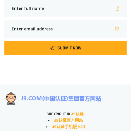
SUBMIT NOW
COPYRIGHT ©
J9认证
.
J9认证官方网站
J9认证手机版入口