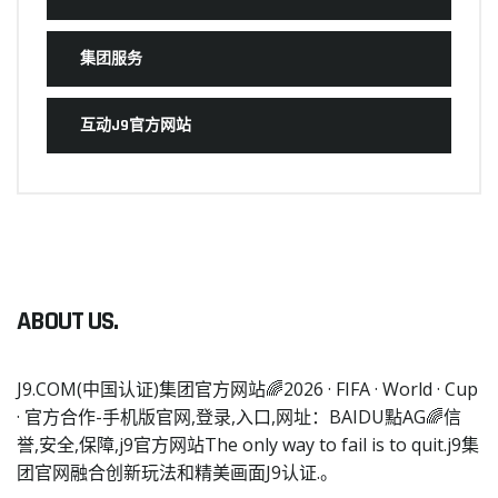
集团服务
互动J9官方网站
ABOUT US.
J9.COM(中国认证)集团官方网站🌈2026 · FIFA · World · Cup
· 官方合作-手机版官网,登录,入口,网址：BAIDU點AG🌈信
誉,安全,保障,j9官方网站The only way to fail is to quit.j9集
团官网融合创新玩法和精美画面J9认证.。