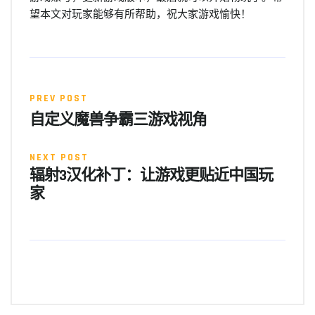
望本文对玩家能够有所帮助，祝大家游戏愉快！
PREV POST
自定义魔兽争霸三游戏视角
NEXT POST
辐射3汉化补丁：让游戏更贴近中国玩
家