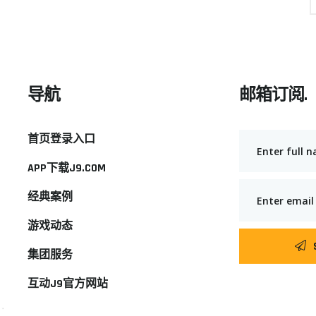
导航
邮箱订阅.
首页登录入口
APP下载J9.COM
经典案例
游戏动态
集团服务
互动J9官方网站