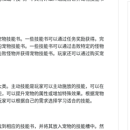
宠物技能书。一些技能书可以通过任务奖励获得。完
的宠物技能书。一些技能书可以通过击败特定的怪物
击败怪物并获得宠物技能书。玩家还可以通过购买宠
大类。主动技能是玩家可以主动施放的技能，可以在
能，可以提升宠物的属性或增加特殊效果。根据宠物
玩家可以根据自己的需求选择学习适合的技能。
找到相应的技能书，并将其放入宠物的技能槽中。然