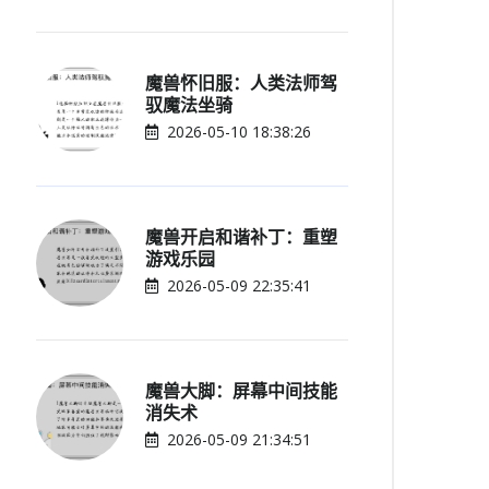
魔兽怀旧服：人类法师驾
驭魔法坐骑
2026-05-10 18:38:26
魔兽开启和谐补丁：重塑
游戏乐园
2026-05-09 22:35:41
魔兽大脚：屏幕中间技能
消失术
2026-05-09 21:34:51