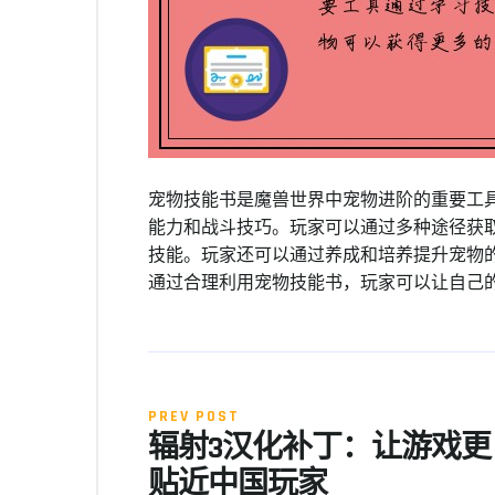
宠物技能书是魔兽世界中宠物进阶的重要工
能力和战斗技巧。玩家可以通过多种途径获
技能。玩家还可以通过养成和培养提升宠物
通过合理利用宠物技能书，玩家可以让自己
PREV POST
辐射3汉化补丁：让游戏更
贴近中国玩家