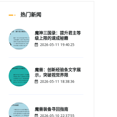
热门新闻
魔神三国录：提升君主等
级上限的速成秘籍
2026-05-11 19:40:25
魔兽：创新经验条文字展
示，突破视觉界限
2026-05-11 18:38:36
魔兽装备寻回指南
2026-05-10 22:37:55