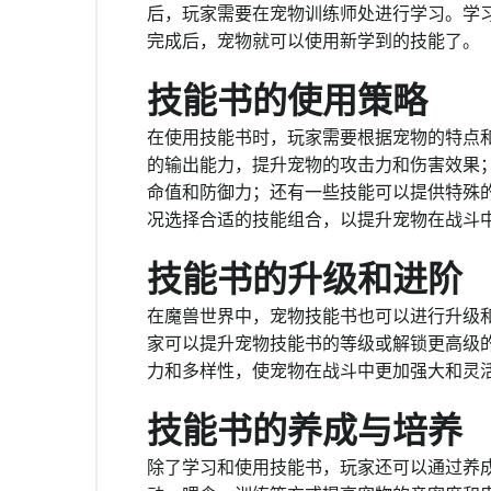
后，玩家需要在宠物训练师处进行学习。学
完成后，宠物就可以使用新学到的技能了。
技能书的使用策略
在使用技能书时，玩家需要根据宠物的特点
的输出能力，提升宠物的攻击力和伤害效果
命值和防御力；还有一些技能可以提供特殊
况选择合适的技能组合，以提升宠物在战斗
技能书的升级和进阶
在魔兽世界中，宠物技能书也可以进行升级
家可以提升宠物技能书的等级或解锁更高级
力和多样性，使宠物在战斗中更加强大和灵
技能书的养成与培养
除了学习和使用技能书，玩家还可以通过养