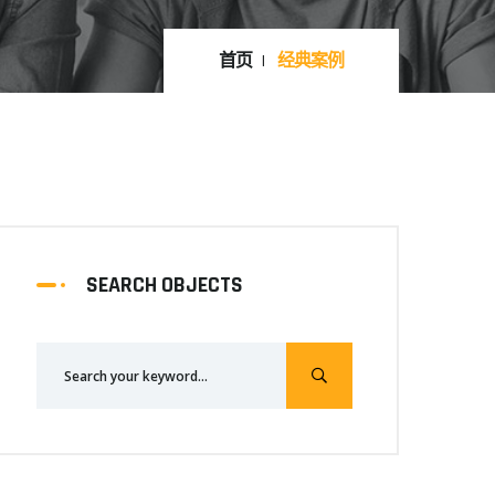
首页
经典案例
SEARCH OBJECTS